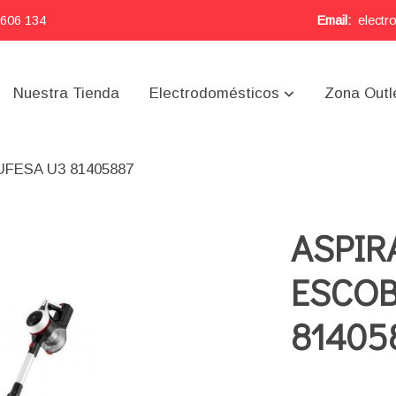
 606 134
Email:
electr
Nuestra Tienda
Electrodomésticos
Zona Outl
FESA U3 81405887
ASPIR
ESCOB
81405