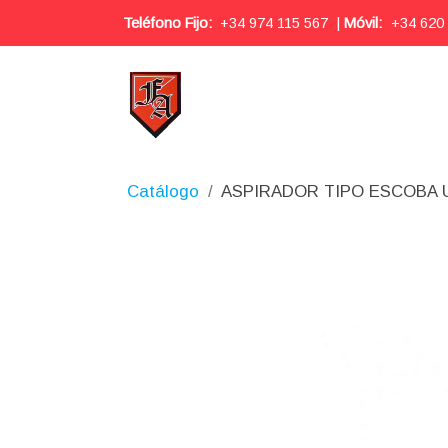
Teléfono Fijo:
+34 974 115 567
|
Móvil:
+34 620
Catálogo
ASPIRADOR TIPO ESCOBA U