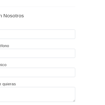
n Nosotros
éfono
nico
e quieras