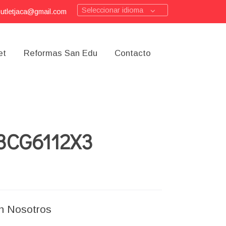
Seleccionar idioma
outletjaca@gmail.com
et
Reformas San Edu
Contacto
 3CG6112X3
n Nosotros