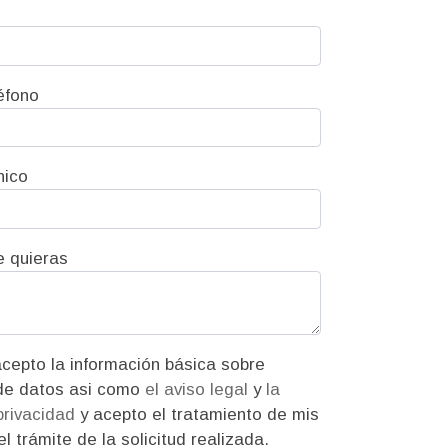
éfono
nico
e quieras
ión básica sobre
protección de datos asi como
el aviso legal
y
la
 privacidad
y acepto el tratamiento de mis
l trámite de la solicitud realizada.