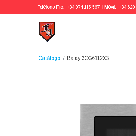
Teléfono Fijo:
+34 974 115 567
|
Móvil:
+34 620
Catálogo
Balay 3CG6112X3