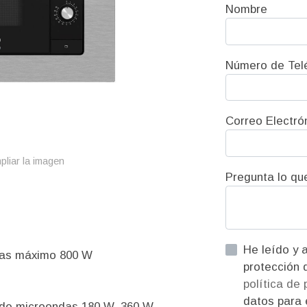
Nombre
Número de Tel
Correo Electró
pliar la imagen
Pregunta lo qu
He leído y acepto la informac
ndas máximo 800 W
política de
datos para e
s de microondas 180 W, 360 W