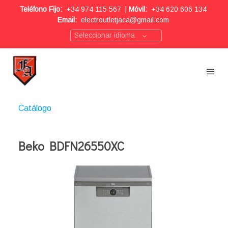
Teléfono Fijo:
+34 974 115 567
|
Móvil:
+34 620 606 134
Email:
electroutletjaca@gmail.com
Seleccionar idioma
Catálogo
Beko BDFN26550XC