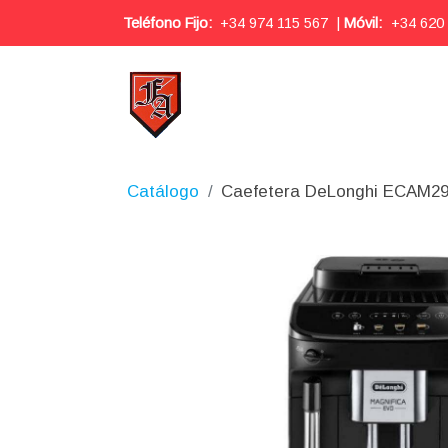
Teléfono Fijo:
+34 974 115 567
|
Móvil:
+34 620
Catálogo
Caefetera DeLonghi ECAM29