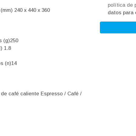
política de
 (mm) 240 x 440 x 360
datos para e
s (g)250
) 1.8
os (n)14
e café caliente Espresso / Café /