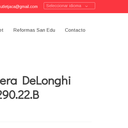
Seleccionar idioma
outletjaca@gmail.com
et
Reformas San Edu
Contacto
tera DeLonghi
90.22.B