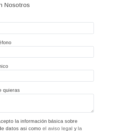
n Nosotros
éfono
nico
e quieras
ión básica sobre
protección de datos asi como
el aviso legal
y
la