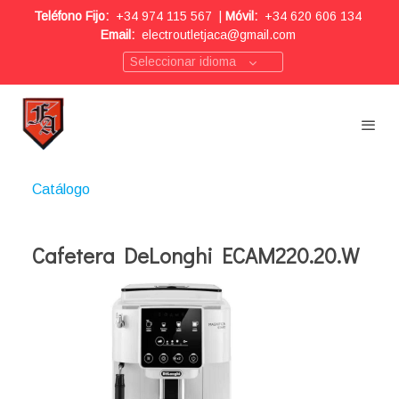
Teléfono Fijo:
+34 974 115 567
|
Móvil:
+34 620 606 134
Email:
electroutletjaca@gmail.com
Seleccionar idioma
Catálogo
Cafetera DeLonghi ECAM220.20.W