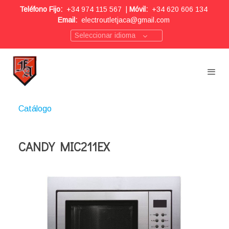
Teléfono Fijo:
+34 974 115 567
|
Móvil:
+34 620 606 134
Email:
electroutletjaca@gmail.com
Seleccionar idioma
Catálogo
CANDY MIC211EX