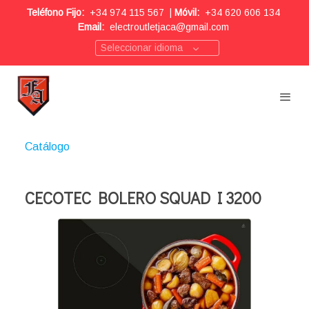
Teléfono Fijo:
+34 974 115 567
|
Móvil:
+34 620 606 134
Email:
electroutletjaca@gmail.com
Seleccionar idioma
Catálogo
CECOTEC BOLERO SQUAD I 3200