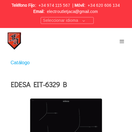
Teléfono Fijo:
+34 974 115 567
|
Móvil:
+34 620 606 134
Email:
electroutletjaca@gmail.com
Seleccionar idioma
Catálogo
EDESA EIT-6329 B