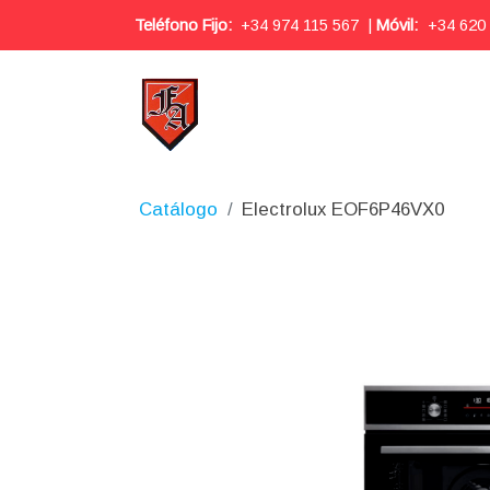
Teléfono Fijo:
+34 974 115 567
|
Móvil:
+34 620
Catálogo
Electrolux EOF6P46VX0