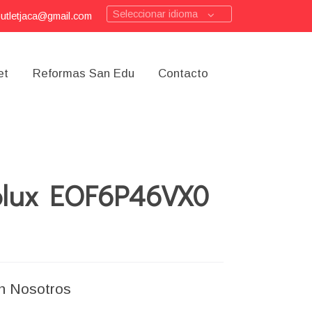
Seleccionar idioma
outletjaca@gmail.com
et
Reformas San Edu
Contacto
rolux EOF6P46VX0
n Nosotros