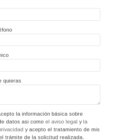
éfono
nico
e quieras
ión básica sobre
protección de datos asi como
el aviso legal
y
la
 privacidad
y acepto el tratamiento de mis
l trámite de la solicitud realizada.