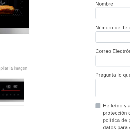
Nombre
Número de Tel
Correo Electró
pliar la imagen
Pregunta lo qu
He leído y acepto la informac
política de
datos para e