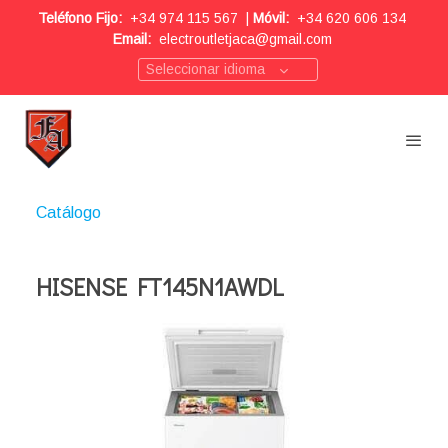
Teléfono Fijo:
+34 974 115 567
|
Móvil:
+34 620 606 134
Email:
electroutletjaca@gmail.com
Seleccionar idioma
Catálogo
HISENSE FT145N1AWDL