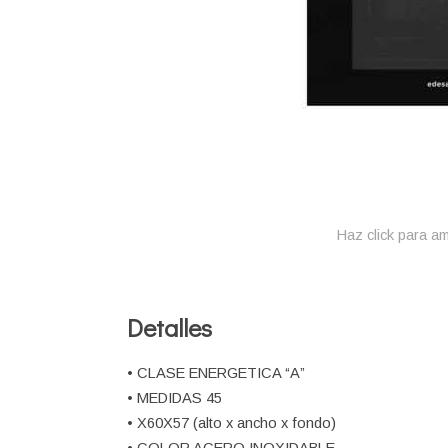
Haz click para am
Detalles
• CLASE ENERGETICA “A”
• MEDIDAS 45
• X60X57 (alto x ancho x fondo)
• COLOR ACERO INOXIDABLE