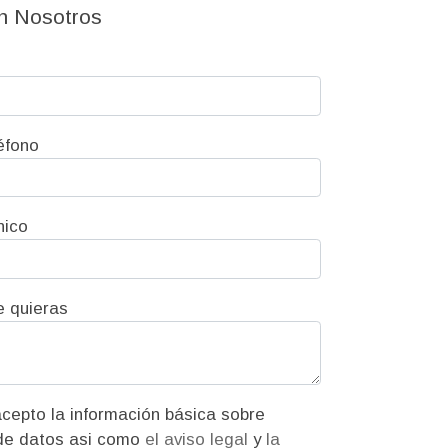
n Nosotros
éfono
nico
e quieras
ión básica sobre
protección de datos asi como
el aviso legal
y
la