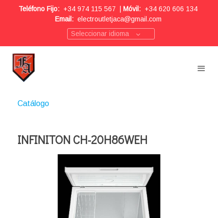
Teléfono Fijo:
+34 974 115 567
|
Móvil:
+34 620 606 134
Email:
electroutletjaca@gmail.com
Seleccionar idioma
Catálogo
INFINITON CH-20H86WEH