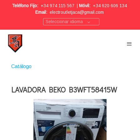
Teléfono Fijo:
+34 974 115 567
|
Móvil:
+34 620 606 134
Email:
electroutletjaca@gmail.com
Seleccionar idioma
Catálogo
LAVADORA BEKO B3WFT58415W