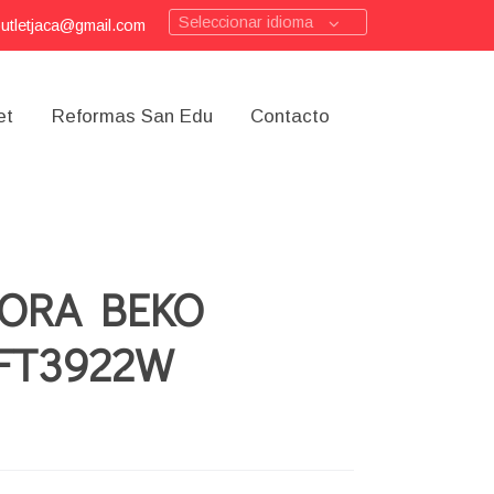
Seleccionar idioma
outletjaca@gmail.com
et
Reformas San Edu
Contacto
ORA BEKO
FT3922W