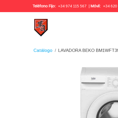
Teléfono Fijo:
+34 974 115 567
|
Móvil:
+34 620
Catálogo
LAVADORA BEKO BM1WFT3