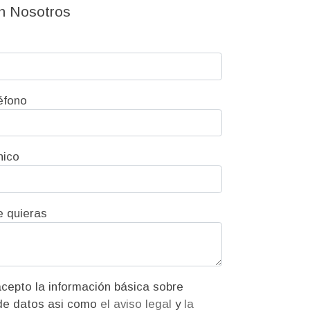
n Nosotros
éfono
nico
e quieras
ión básica sobre
protección de datos asi como
el aviso legal
y
la