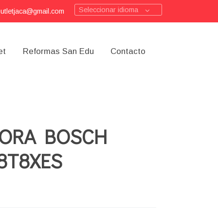
Seleccionar idioma
outletjaca@gmail.com
et
Reformas San Edu
Contacto
DORA BOSCH
8T8XES