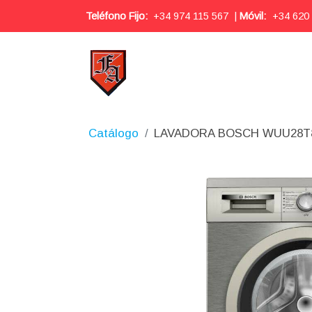
Teléfono Fijo:
+34 974 115 567
|
Móvil:
+34 620
Catálogo
LAVADORA BOSCH WUU28T