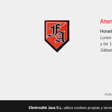
Aten
Horar
Lunes 
y de 1
Sábad
Avis
Electroutlet Jaca S.L.
utiliza cookies propias y terc