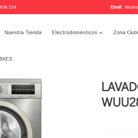
 606 134
Email:
electr
Nuestra Tienda
Electrodomésticos
Zona Outl
8XES
LAVA
WUU2