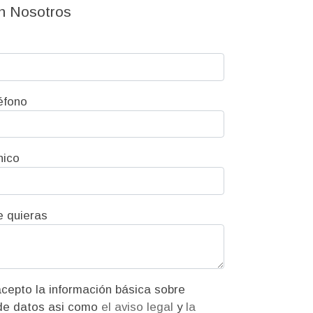
n Nosotros
éfono
nico
e quieras
ión básica sobre
protección de datos asi como
el aviso legal
y
la