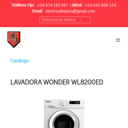
Teléfono Fijo:
+34 974 115 567
|
Móvil:
+34 620 606 134
Email:
electroutletjaca@gmail.com
Seleccionar idioma
Catálogo
LAVADORA WONDER WL8200ED