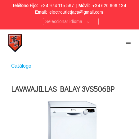
Teléfono Fijo:
+34 974 115 567
|
Móvil:
+34 620 606 134
Email:
electroutletjaca@gmail.com
Seleccionar idioma
Catálogo
LAVAVAJILLAS BALAY 3VS506BP