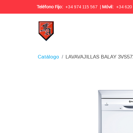
Teléfono Fijo:
+34 974 115 567
|
Móvil:
+34 620
Catálogo
LAVAVAJILLAS BALAY 3VS5