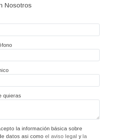
n Nosotros
éfono
nico
e quieras
ión básica sobre
protección de datos asi como
el aviso legal
y
la