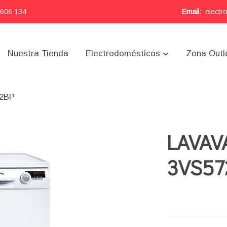
 606 134
Email:
electr
Nuestra Tienda
Electrodomésticos
Zona Outl
72BP
LAVAV
3VS57