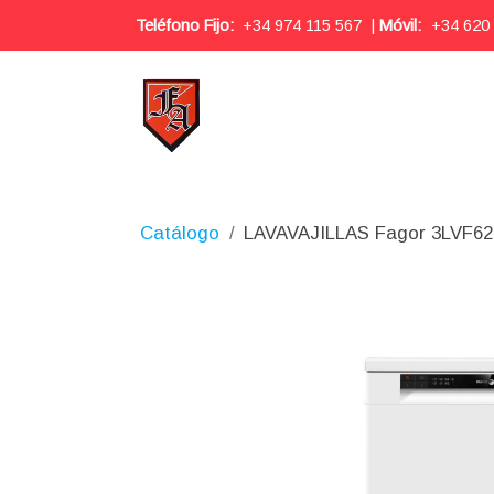
Teléfono Fijo:
+34 974 115 567
|
Móvil:
+34 620
Catálogo
LAVAVAJILLAS Fagor 3LVF6