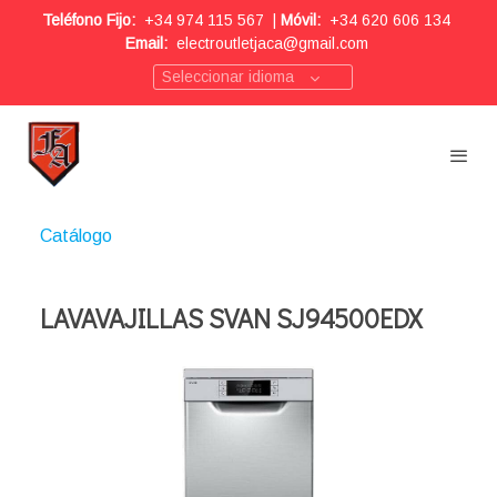
Teléfono Fijo:
+34 974 115 567
|
Móvil:
+34 620 606 134
Email:
electroutletjaca@gmail.com
Seleccionar idioma
Catálogo
LAVAVAJILLAS SVAN SJ94500EDX