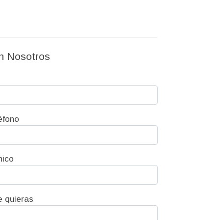
n Nosotros
éfono
nico
e quieras