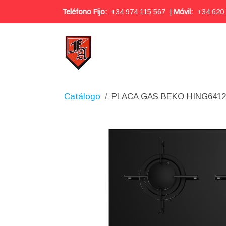
Teléfono Fijo:
+34 974 115 567
|
Móvil:
+34 620
Catálogo
PLACA GAS BEKO HING641