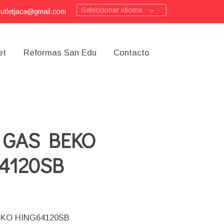
Seleccionar idioma
outletjaca@gmail.com
et
Reformas San Edu
Contacto
 GAS BEKO
4120SB
EKO HING64120SB