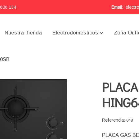
 606 134
Email:
electr
Nuestra Tienda
Electrodomésticos
Zona Outl
20SB
PLACA
HING6
Referencia:
048
PLACA GAS B