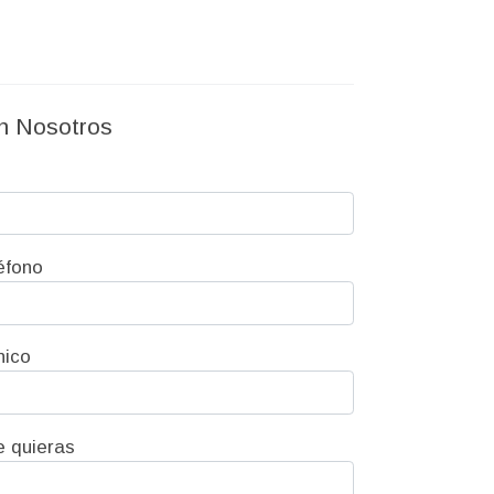
n Nosotros
éfono
nico
e quieras