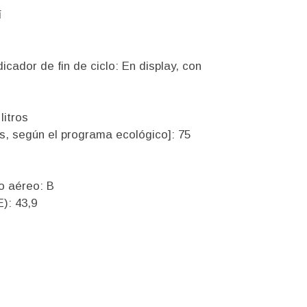
í
dicador de fin de ciclo: En display, con
litros
s, según el programa ecológico]: 75
n
o aéreo: B
E): 43,9