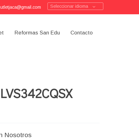
Seleccionar idioma
outletjaca@gmail.com
et
Reformas San Edu
Contacto
LVS342CQSX
n Nosotros