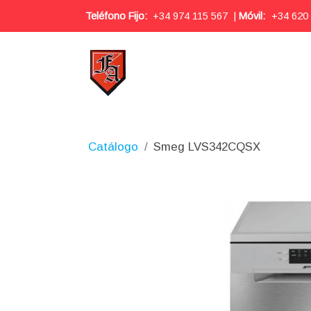
Teléfono Fijo:
+34 974 115 567
|
Móvil:
+34 620
Catálogo
Smeg LVS342CQSX