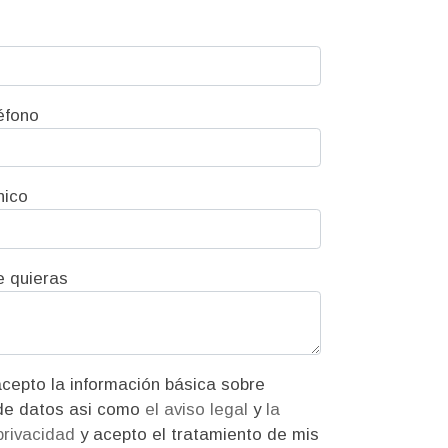
éfono
nico
e quieras
ión básica sobre
protección de datos asi como
el aviso legal
y
la
 privacidad
y acepto el tratamiento de mis