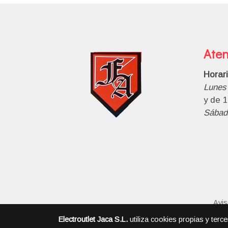
Aten
Horar
Lunes 
y de 1
Sábad
Avis
Electroutlet Jaca S.L.
utiliza cookies propias y terc