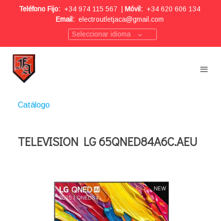
Teléfono Fijo:
+34 974 115 567
|
Móvil:
+34 620 606 134
Email:
electroutletjaca@gmail.com
Seleccionar idioma
Catálogo
TELEVISION LG 65QNED84A6C.AEU