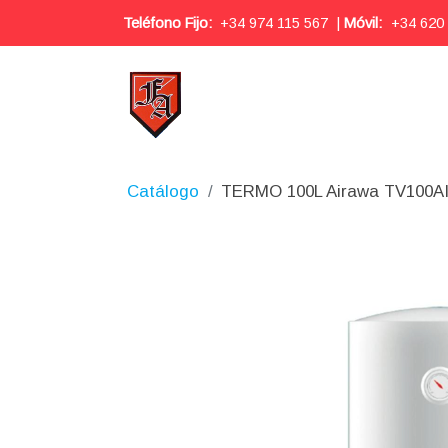
Teléfono Fijo:
+34 974 115 567
|
Móvil:
+34 620
Catálogo
TERMO 100L Airawa TV100