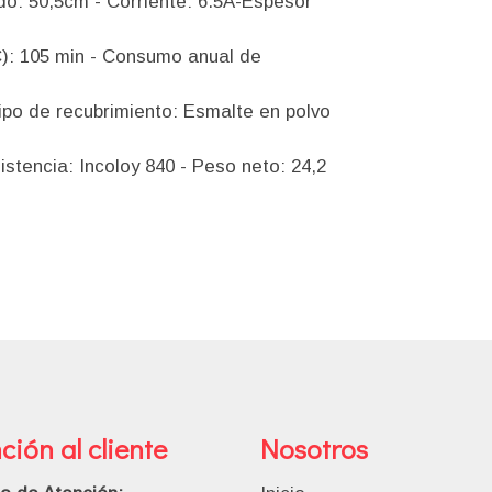
do: 50,5cm - Corriente: 6.5A-Espesor
C): 105 min - Consumo anual de
ipo de recubrimiento: Esmalte en polvo
tencia: Incoloy 840 - Peso neto: 24,2
ción al cliente
Nosotros