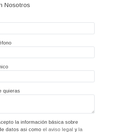
n Nosotros
éfono
nico
e quieras
ión básica sobre
protección de datos asi como
el aviso legal
y
la