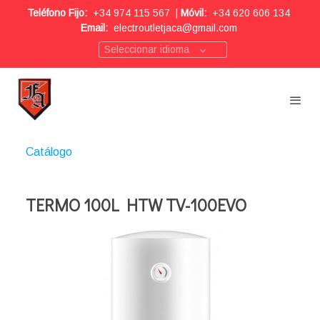
Teléfono Fijo:
+34 974 115 567
|
Móvil:
+34 620 606 134
Email:
electroutletjaca@gmail.com
Seleccionar idioma
Catálogo
TERMO 100L HTW TV-100EVO