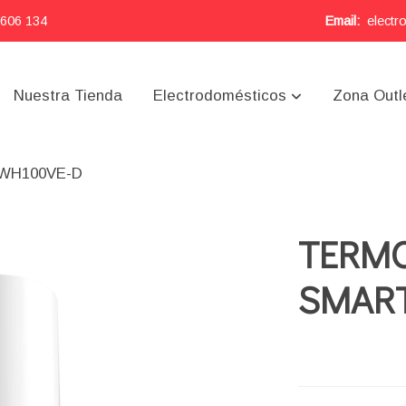
 606 134
Email:
electr
Nuestra Tienda
Electrodomésticos
Zona Outl
EWH100VE-D
TERMO
SMART