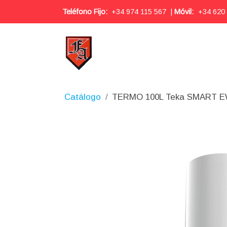
Teléfono Fijo:
+34 974 115 567
|
Móvil:
+34 620
Catálogo
TERMO 100L Teka SMART 