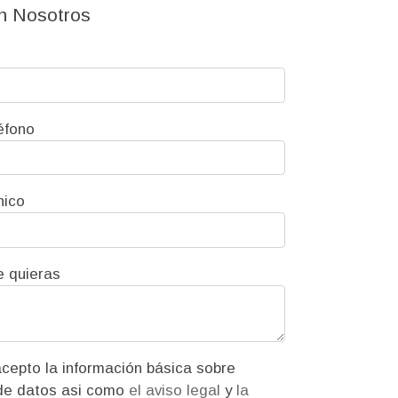
n Nosotros
éfono
nico
e quieras
ión básica sobre
protección de datos asi como
el aviso legal
y
la