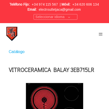
Teléfono Fijo:
+34 974 115 567
|
Móvil:
+34 620 606 134
Email:
electroutletjaca@gmail.com
Seleccionar idioma
Catálogo
VITROCERAMICA BALAY 3EB715LR