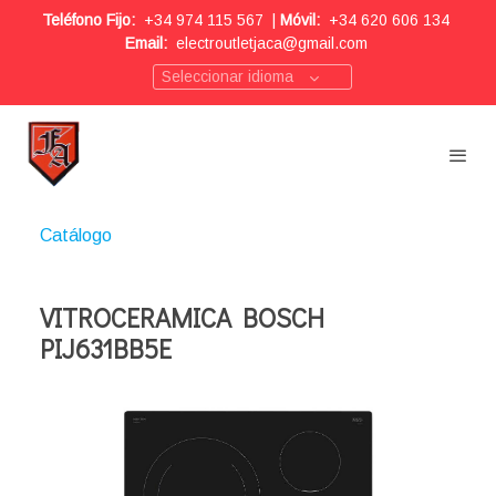
Teléfono Fijo:
+34 974 115 567
|
Móvil:
+34 620 606 134
Email:
electroutletjaca@gmail.com
Seleccionar idioma
Catálogo
VITROCERAMICA BOSCH
PIJ631BB5E