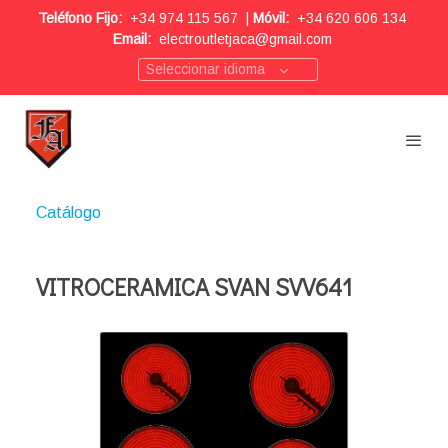
Teléfono Fijo:
+34 974 115 567
|
Móvil:
+34 620 606 134
Email:
electroutletjaca@gmail.com
Seleccionar idioma
Catálogo
VITROCERAMICA SVAN SVV641