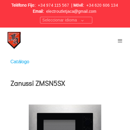
Teléfono Fijo:
+34 974 115 567
|
Móvil:
+34 620 606 134
Email:
electroutletjaca@gmail.com
Seleccionar idioma
Catálogo
Zanussi ZMSN5SX