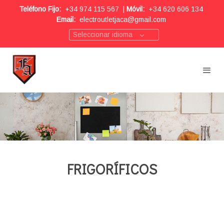
Teléfono Fijo:
+34 974 115 567
|
Móvil:
+34 620 606 134
Email:
electroutletjaca@gmail.com
Seleccionar idioma
FRIGORÍFICOS