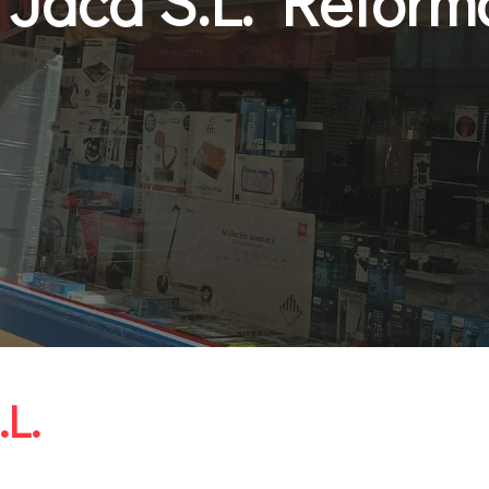
et Jaca S.L. Refor
.L.