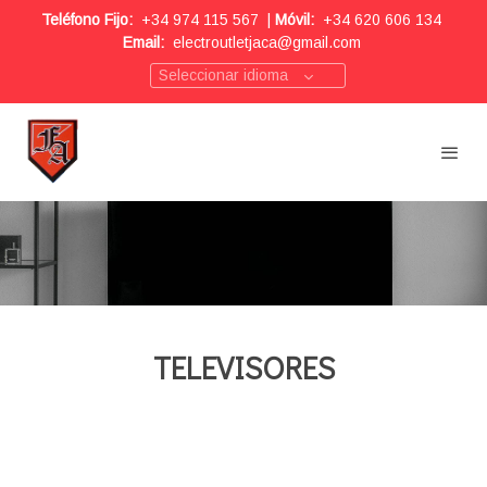
Teléfono Fijo:
+34 974 115 567
|
Móvil:
+34 620 606 134
Email:
electroutletjaca@gmail.com
Seleccionar idioma
TELEVISORES