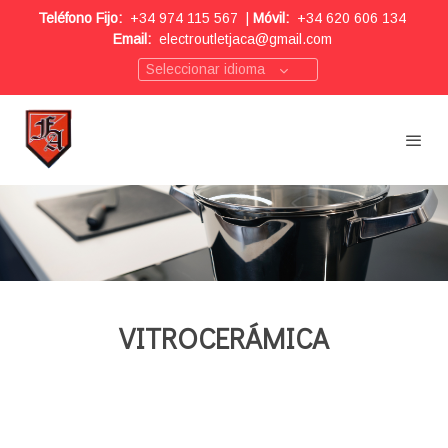
Teléfono Fijo:
+34 974 115 567
|
Móvil:
+34 620 606 134
Email:
electroutletjaca@gmail.com
Seleccionar idioma
VITROCERÁMICA